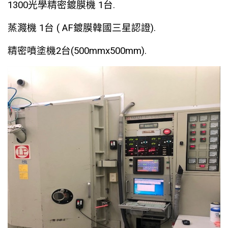
1300光學精密鍍膜機 1台.
蒸濺機 1台 ( AF鍍膜韓國三星認證).
精密噴塗機2台(500mmx500mm).