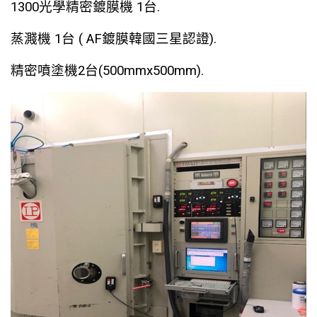
1300光學精密鍍膜機 1台.
蒸濺機 1台 ( AF鍍膜韓國三星認證).
精密噴塗機2台(500mmx500mm).